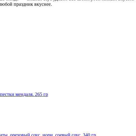
любой праздник вкуснее.
пестки мендаля. 265 гр
аты, ореховый соус, нори, соевый соус. 340 гр