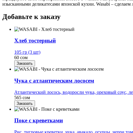
изысканными деликатесами японской кухни. Wasabi – сделаем 
Добавьте к заказу
Хлеб тостерный
105 гр (3 шт)
60 сом
Заказать
Чука с атлантическим лососем
Атлантический лосось, водоросли чука, ореховый соус, ле
565 сом
Заказать
Поке с креветками
Рис, тигровые креветки, чука, авакадо, огурцы, черри том