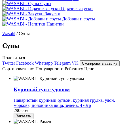
Супы
Горячие закуски
Закуски
Добавки и соусы
Напитки
Wasabi
/
Супы
Супы
Поделиться
Twitter
Facebook
Whatsapp
Telegram
VK
Скопировать ссылку
Сортировать по:
Популярности
Рейтингу
Цене
Куриный суп с удоном
Наваристый куриный бульон, куриная грудка, удон,
морковь, половинка яйца, зелень. 470гр
290 сом
Заказать