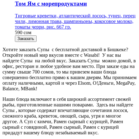
Том Ям с морепродуктами
Тигровые креветки, атлантический лосось, тунец, перец
чили, лимонная трава, шампиньоны, кокосовое молоко,
томаты черри, рис. 667 гр.
590 сом
Заказать
Хотите заказать Супы с бесплатной доставкой в Бишкеке?
Откройте новый мир вкусов вместе с Wasabi! У нас вы
найдете Супы на любой вкус. Заказать Супы можно домой, в
офис, ресторан и любое удобное вам место. При заказе еды на
сумму свыше 700 сомов, то мы привезем ваши блюда
совершенно бесплатно прямо к вашим дверям. Мы принимаем
оплату наличными, картой и через Elsom, О!Деньги, MegaPay,
Balance, MBank!
Наши блюда включают в себя широкий ассортимент свежей
рыбы, приготовленные нашими поварами. Здесь вы найдете
Супы , которые содержат впечатляющие сочетания лосося,
снежного краба, креветок, овощей, сыра, угря и многое
другое. А Суп с кимчи, Рамен сырный с курицей, Рамен
сырный с говядиной, Рамен сырный, Рамен с курицей
придадут вашему блюду незабываемый вкус.