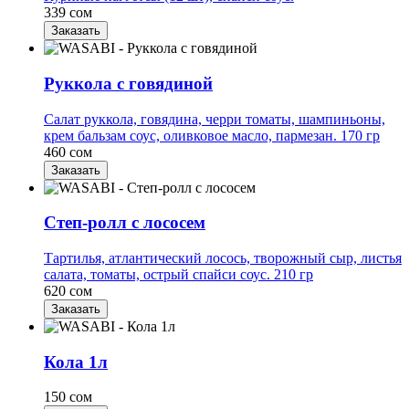
339 сом
Заказать
Руккола с говядиной
Салат руккола, говядина, черри томаты, шампиньоны,
крем бальзам соус, оливковое масло, пармезан. 170 гр
460 сом
Заказать
Степ-ролл с лососем
Тартилья, атлантический лосось, творожный сыр, листья
салата, томаты, острый спайси соус. 210 гр
620 сом
Заказать
Кола 1л
150 сом