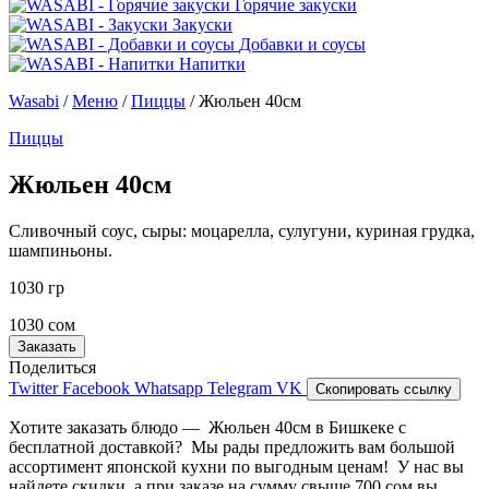
Горячие закуски
Закуски
Добавки и соусы
Напитки
Wasabi
/
Меню
/
Пиццы
/
Жюльен 40см
Пиццы
Жюльен 40см
Сливочный соус, сыры: моцарелла, сулугуни, куриная грудка,
шампиньоны.
1030 гр
1030 сом
Заказать
Поделиться
Twitter
Facebook
Whatsapp
Telegram
VK
Скопировать ссылку
Хотите заказать блюдо — Жюльен 40см в Бишкеке с
бесплатной доставкой? Мы рады предложить вам большой
ассортимент японской кухни по выгодным ценам! У нас вы
найдете скидки, а при заказе на сумму свыше 700 сом вы