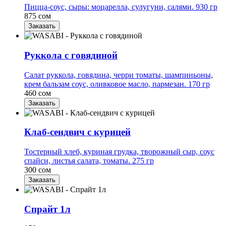
Пицца-соус, сыры: моцарелла, сулугуни, салями. 930 гр
875 сом
Заказать
Руккола с говядиной
Салат руккола, говядина, черри томаты, шампиньоны,
крем бальзам соус, оливковое масло, пармезан. 170 гр
460 сом
Заказать
Клаб-сендвич с курицей
Тостерный хлеб, куриная грудка, творожный сыр, соус
спайси, листья салата, томаты. 275 гр
300 сом
Заказать
Спрайт 1л