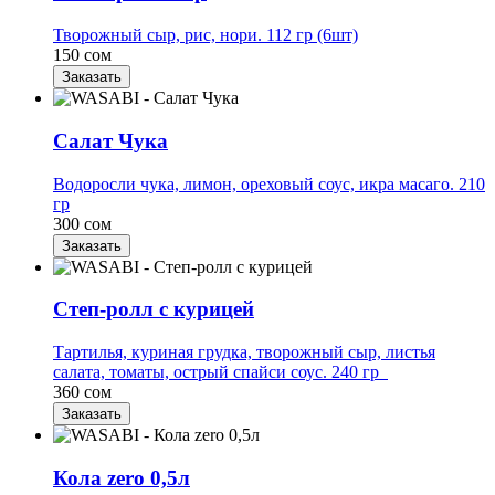
Творожный сыр, рис, нори. 112 гр (6шт)
150 сом
Заказать
Салат Чука
Водоросли чука, лимон, ореховый соус, икра масаго. 210
гр
300 сом
Заказать
Степ-ролл с курицей
Тартилья, куриная грудка, творожный сыр, листья
салата, томаты, острый спайси соус. 240 гр
360 сом
Заказать
Кола zero 0,5л