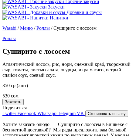
Горячие закуски
Закуски
Добавки и соусы
Напитки
Wasabi
/
Меню
/
Роллы
/
Суширито с лососем
Роллы
Суширито с лососем
Атлантический лосось, рис, нори, снежный краб, творожный
сыр, томаты, листья салата, огурцы, икра масаго, острый
спайси соус, соевый соус.
350 гр (2шт)
530 сом
Заказать
Поделиться
Twitter
Facebook
Whatsapp
Telegram
VK
Скопировать ссылку
Хотите заказать блюдо — Суширито с лососем в Бишкеке с
бесплатной доставкой? Мы рады предложить вам большой
ассортимент японской кухни по выгодным ценам! У нас вы