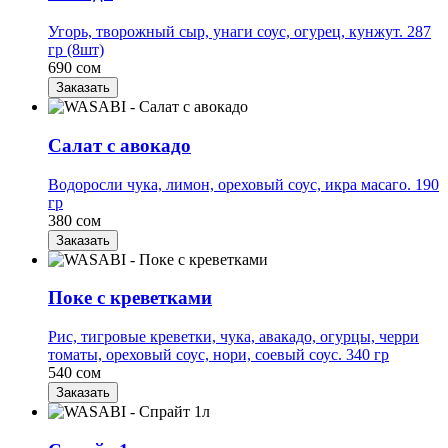
Угорь, творожный сыр, унаги соус, огурец, кунжут. 287
гр (8шт)
690 сом
Заказать
Салат с авокадо
Водоросли чука, лимон, ореховый соус, икра масаго. 190
гр
380 сом
Заказать
Поке с креветками
Рис, тигровые креветки, чука, авакадо, огурцы, черри
томаты, ореховый соус, нори, соевый соус. 340 гр
540 сом
Заказать