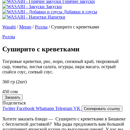
Горячие закуски
Закуски
Добавки и соусы
Напитки
Wasabi
/
Меню
/
Роллы
/
Суширито с креветками
Роллы
Суширито с креветками
Тигровые креветки, рис, нори, снежный краб, творожный
сыр, томаты, листья салата, огурцы, икра масаго, острый
спайси соус, соевый соус.
360 гр (2шт)
450 сом
Заказать
Поделиться
Twitter
Facebook
Whatsapp
Telegram
VK
Скопировать ссылку
Хотите заказать блюдо — Суширито с креветками в Бишкеке
с бесплатной доставкой? Мы рады предложить вам большой
ассортимент японской кухни по выгодным ценам! У нас вы