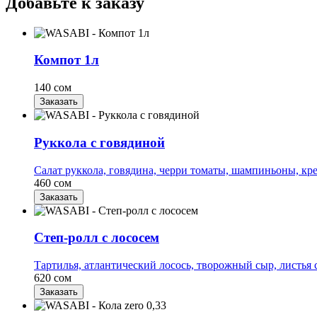
Добавьте к заказу
Компот 1л
140 сом
Заказать
Руккола с говядиной
Салат руккола, говядина, черри томаты, шампиньоны, крем
460 сом
Заказать
Степ-ролл с лососем
Тартилья, атлантический лосось, творожный сыр, листья с
620 сом
Заказать