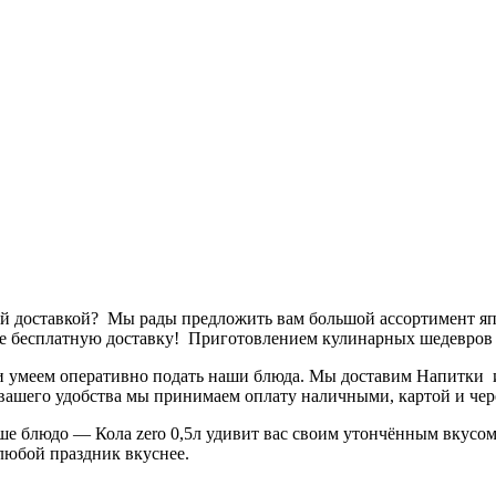
ной доставкой? Мы рады предложить вам большой ассортимент я
ете бесплатную доставку! Приготовлением кулинарных шедевров
 и умеем оперативно подать наши блюда. Мы доставим Напитки
ля вашего удобства мы принимаем оплату наличными, картой и ч
ше блюдо — Кола zero 0,5л удивит вас своим утончённым вкусом
любой праздник вкуснее.