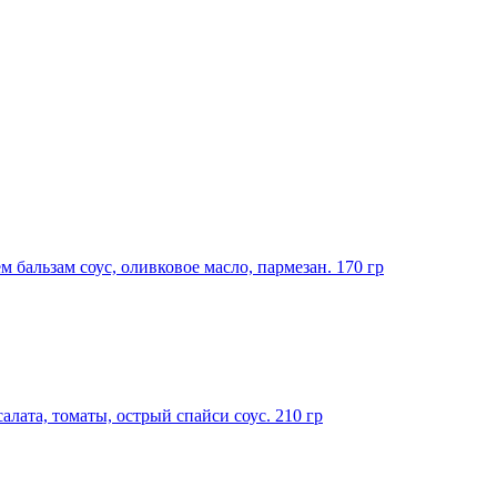
 бальзам соус, оливковое масло, пармезан. 170 гр
алата, томаты, острый спайси соус. 210 гр