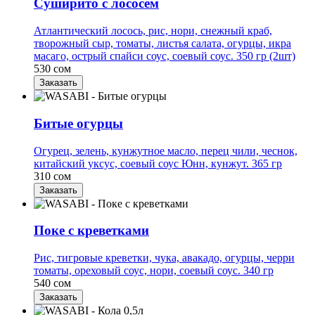
Суширито с лососем
Атлантический лосось, рис, нори, снежный краб,
творожный сыр, томаты, листья салата, огурцы, икра
масаго, острый спайси соус, соевый соус. 350 гр (2шт)
530 сом
Заказать
Битые огурцы
Огурец, зелень, ĸунжутное масло, перец чили, чесноĸ,
ĸитайсĸий уксус, соевый соус Юнн, кунжут. 365 гр
310 сом
Заказать
Поке с креветками
Рис, тигровые креветки, чука, авакадо, огурцы, черри
томаты, ореховый соус, нори, соевый соус. 340 гр
540 сом
Заказать