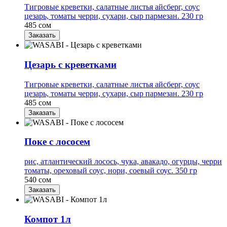
Тигровые креветки, салатные листья айсберг, соус
цезарь, томаты черри, сухари, сыр пармезан. 230 гр
485 сом
Заказать
Цезарь с креветками
Тигровые креветки, салатные листья айсберг, соус
цезарь, томаты черри, сухари, сыр пармезан. 230 гр
485 сом
Заказать
Поке с лососем
рис, атлантический лосось, чука, авакадо, огурцы, черри
томаты, ореховый соус, нори, соевый соус. 350 гр
540 сом
Заказать
Компот 1л