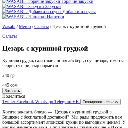
Горячие закуски
Закуски
Добавки и соусы
Напитки
Wasabi
/
Меню
/
Салаты
/
Цезарь с куринной грудкой
Салаты
Цезарь с куринной грудкой
Куриная грудка, салатные листья айсберг, соус цезарь, томаты
черри, сухари, сыр пармезан.
240 гр
445 сом
Заказать
Поделиться
Twitter
Facebook
Whatsapp
Telegram
VK
Скопировать ссылку
Хотите заказать блюдо — Цезарь с куринной грудкой в
Бишкеке с бесплатной доставкой? Мы рады предложить вам
большой ассортимент японской кухни по выгодным ценам! У
нас вы найдете скидки, а при заказе на сумму свыше 700 сом