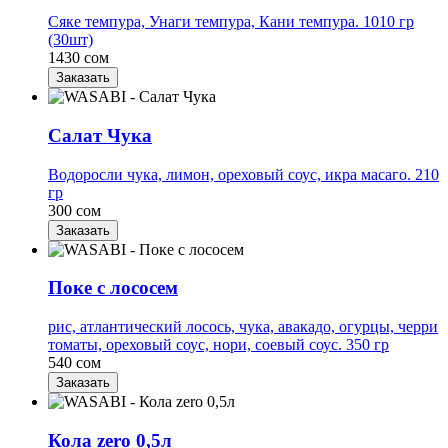
Сяке темпура, Унаги темпура, Кани темпура. 1010 гр
(30шт)
1430 сом
Заказать
Салат Чука
Водоросли чука, лимон, ореховый соус, икра масаго. 210
гр
300 сом
Заказать
Поке с лососем
рис, атлантический лосось, чука, авакадо, огурцы, черри
томаты, ореховый соус, нори, соевый соус. 350 гр
540 сом
Заказать
Кола zero 0,5л